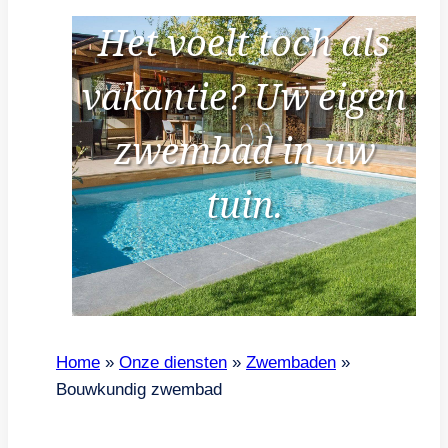
Het voelt toch als
vakantie? Uw eigen
zwembad in uw
tuin.
Home
»
Onze diensten
»
Zwembaden
»
Bouwkundig zwembad