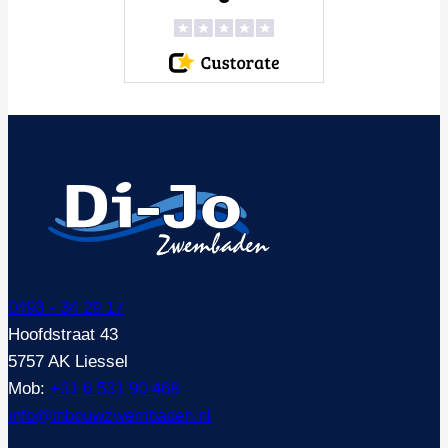
0493 - 34 29 17
Hoofdstraat 43
5757 AK Liessel
Mob:
+31 6 531 90 468
info@inbouwzwembaden.nl