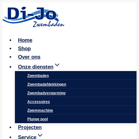
Doorgaan
naar
inhoud
Home
Shop
Over ons
Onze diensten
Zwembaden
Zwembadafdekkingen
Zwembadverwarming
Accessoires
Zwemmachine
Plunge pool
Projecten
Service