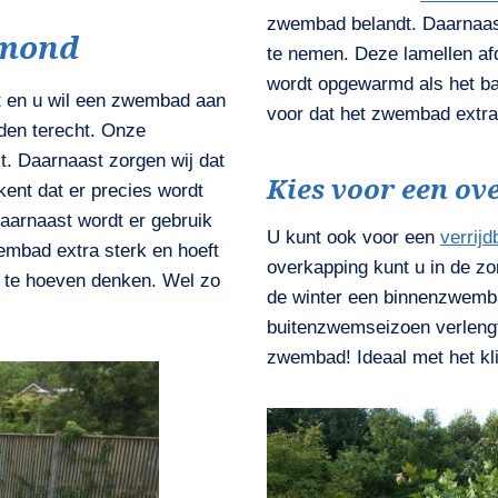
zwembad belandt. Daarnaast
lmond
te nemen. Deze lamellen afd
wordt opgewarmd als het ba
t en u wil een zwembad aan
voor dat het zwembad extra 
aden terecht. Onze
 Daarnaast zorgen wij dat
Kies voor een ov
ekent dat er precies wordt
arnaast wordt er gebruik
U kunt ook voor een
verrij
mbad extra sterk en hoeft
overkapping kunt u in de zo
n te hoeven denken. Wel zo
de winter een binnenzwemb
buitenzwemseizoen verlengt,
zwembad! Ideaal met het kl